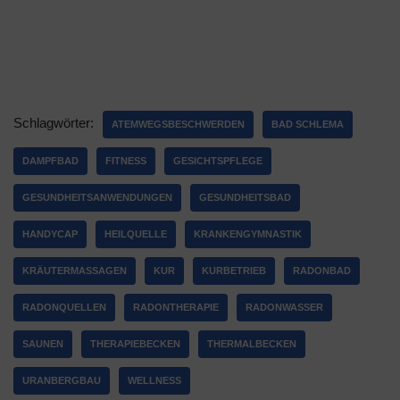
Schlagwörter:
ATEMWEGSBESCHWERDEN
BAD SCHLEMA
DAMPFBAD
FITNESS
GESICHTSPFLEGE
GESUNDHEITSANWENDUNGEN
GESUNDHEITSBAD
HANDYCAP
HEILQUELLE
KRANKENGYMNASTIK
KRÄUTERMASSAGEN
KUR
KURBETRIEB
RADONBAD
RADONQUELLEN
RADONTHERAPIE
RADONWASSER
SAUNEN
THERAPIEBECKEN
THERMALBECKEN
URANBERGBAU
WELLNESS