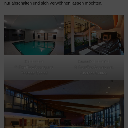
nur abschalten und sich verwöhnen lassen möchten.
Solebecken
Sauna-Ruhebereich
© FrontRowSociety.net,
© FrontRowSociety.net,
Andreas Conrad
Andreas Conrad