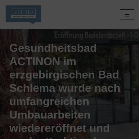
Zum
Inhalt
springen
Gesundheitsbad
ACTINON im
erzgebirgischen Bad
Schlema wurde nach
umfangreichen
Umbauarbeiten
wiedereröffnet und