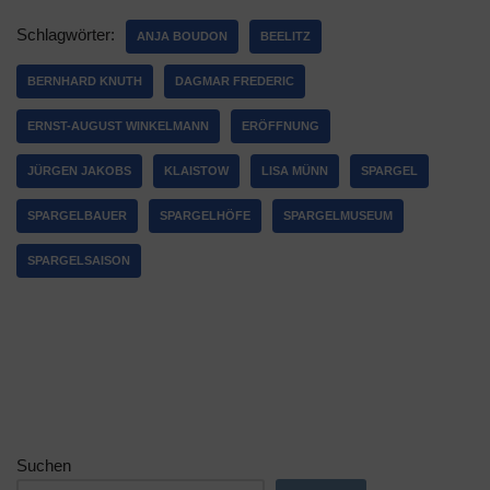
Schlagwörter:
ANJA BOUDON
BEELITZ
BERNHARD KNUTH
DAGMAR FREDERIC
ERNST-AUGUST WINKELMANN
ERÖFFNUNG
JÜRGEN JAKOBS
KLAISTOW
LISA MÜNN
SPARGEL
SPARGELBAUER
SPARGELHÖFE
SPARGELMUSEUM
SPARGELSAISON
Suchen