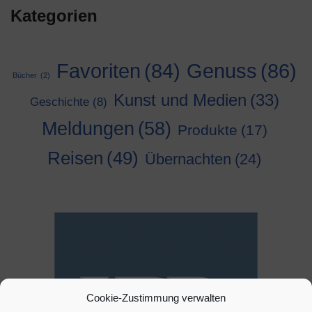
Kategorien
Genuss
(86)
Favoriten
(84)
Bücher
(2)
Kunst und Medien
(33)
Geschichte
(8)
Meldungen
(58)
Produkte
(17)
Reisen
(49)
Übernachten
(24)
Cookie-Zustimmung verwalten