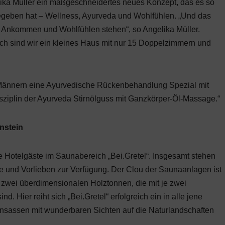
lika Müller ein maßgeschneidertes neues Konzept, das es so
egeben hat – Wellness, Ayurveda und Wohlfühlen. „Und das
ür Ankommen und Wohlfühlen stehen“, so Angelika Müller.
ich sind wir ein kleines Haus mit nur 15 Doppelzimmern und
 Männern eine Ayurvedische Rückenbehandlung Spezial mit
sziplin der Ayurveda Stirnölguss mit Ganzkörper-Öl-Massage.“
enstein
e Hotelgäste im Saunabereich „Bei.Gretel“. Insgesamt stehen
se und Vorlieben zur Verfügung. Der Clou der Saunaanlagen ist
it zwei überdimensionalen Holztonnen, die mit je zwei
 Hier reiht sich „Bei.Gretel“ erfolgreich ein in alle jene
Insassen mit wunderbaren Sichten auf die Naturlandschaften