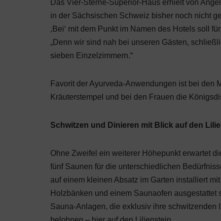
Das Vier-Sterne-Superior-Haus erhielt von Ange
in der Sächsischen Schweiz bisher noch nicht g
‚Bei‘ mit dem Punkt im Namen des Hotels soll f
„Denn wir sind nah bei unseren Gästen, schließl
sieben Einzelzimmern.“
Favorit der Ayurveda-Anwendungen ist bei den
Kräuterstempel und bei den Frauen die Königsdi
Schwitzen und Dinieren mit Blick auf den Lili
Ohne Zweifel ein weiterer Höhepunkt erwartet di
fünf Saunen für die unterschiedlichen Bedürfnis
auf einem kleinen Absatz im Garten installiert m
Holzbänken und einem Saunaofen ausgestattet sind.
Sauna-Anlagen, die exklusiv ihre schwitzenden 
belohnen – hier auf den Lilienstein.