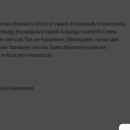
 das Roncalli‘s APOLLO Varieté (Düsseldorf), Friedrichsbau
burg), Krystallpalast Varieté (Leipzig), Varieté Et Cetera
der Vernunft, Tipi am Kanzleramt, Wintergarten Varieté (alle
vier Standorte) und das Teatro (München) sowie der
rk in Rust dem Verband an.
pi am Kanzleramt