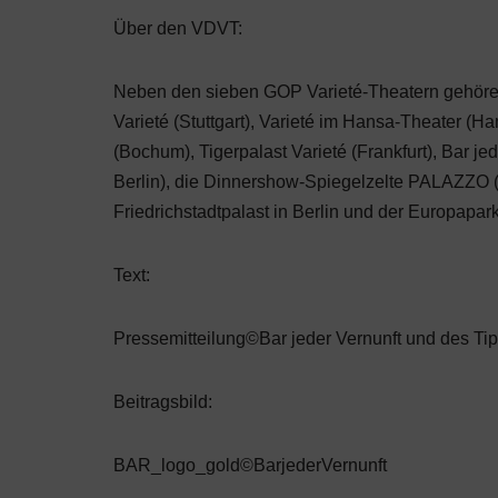
Über den VDVT:
Neben den sieben GOP Varieté-Theatern gehören
Varieté (Stuttgart), Varieté im Hansa-Theater (Ham
(Bochum), Tigerpalast Varieté (Frankfurt), Bar je
Berlin), die Dinnershow-Spiegelzelte PALAZZO (
Friedrichstadtpalast in Berlin und der Europapa
Text:
Pressemitteilung©Bar jeder Vernunft und des Ti
Beitragsbild:
BAR_logo_gold©BarjederVernunft