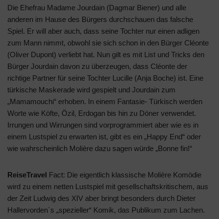
Die Ehefrau Madame Jourdain (Dagmar Biener) und alle
anderen im Hause des Bürgers durchschauen das falsche
Spiel. Er will aber auch, dass seine Tochter nur einen adligen
zum Mann nimmt, obwohl sie sich schon in den Bürger Cléonte
(Oliver Dupont) verliebt hat. Nun gilt es mit List und Tricks den
Bürger Jourdain davon zu überzeugen, dass Cléonte der
richtige Partner für seine Tochter Lucille (Anja Boche) ist. Eine
türkische Maskerade wird gespielt und Jourdain zum
„Mamamouchi“ erhoben. In einem Fantasie- Türkisch werden
Worte wie Köfte, Özil, Erdogan bis hin zu Döner verwendet.
Irrungen und Wirrungen sind vorprogrammiert aber wie es in
einem Lustspiel zu erwarten ist, gibt es ein „Happy End“ oder
wie wahrscheinlich Molière dazu sagen würde „Bonne fin!“
ReiseTravel
Fact: Die eigentlich klassische Molière Komödie
wird zu einem netten Lustspiel mit gesellschaftskritischem, aus
der Zeit Ludwig des XIV aber bringt besonders durch Dieter
Hallervorden`s „spezieller“ Komik, das Publikum zum Lachen.