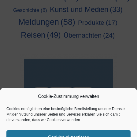
Kunst und Medien
(33)
Geschichte
(8)
Meldungen
(58)
Produkte
(17)
Reisen
(49)
Übernachten
(24)
Cookie-Zustimmung verwalten
Cookies ermöglichen eine bestmögliche Bereitstellung unserer Dienste.
Mit der Nutzung unserer Seiten und Services erklären Sie sich damit
einverstanden, dass wir Cookies verwenden