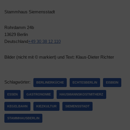
Stammhaus Siemensstadt
Rohrdamm 24b
13629 Berlin
Deutschland
+49 30 38 12 110
Bilder (nicht mit © markiert) und Text: Klaus-Dieter Richter
Schlagwörter:
BERLINERKÜCHE
ECHTESBERLIN
EISBEIN
ESSEN
GASTRONOMIE
HAUSMANNSKOSTMITHERZ
KEGELBAHN
KIEZKULTUR
SIEMENSSTADT
STAMMHAUSBERLIN