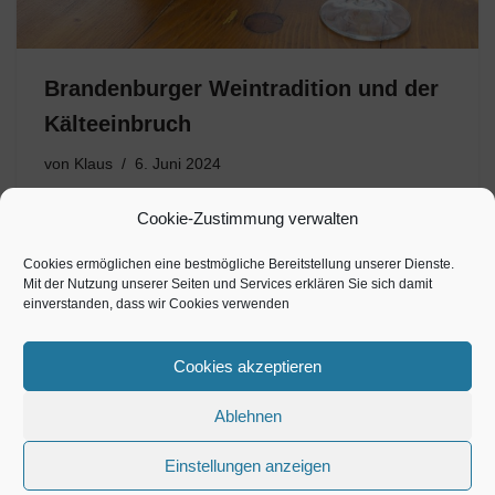
Brandenburger Weintradition und der
Kälteeinbruch
von
Klaus
6. Juni 2024
Weinanbau in Werder an der Havel hat eine lange
Cookie-Zustimmung verwalten
Tradition und geht bis ins 12. Jahrhundert zurück. Nach
der politischen Wende übernahmen im Jahr 1996 die
Cookies ermöglichen eine bestmögliche Bereitstellung unserer Dienste.
Mit der Nutzung unserer Seiten und Services erklären Sie sich damit
Familie Lindicke den bekannten Weinberg Wachtelberg
einverstanden, dass wir Cookies verwenden
von der Stadt…
Cookies akzeptieren
Ablehnen
Einstellungen anzeigen