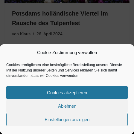
Potsdams holländische Viertel im
Rausche des Tulpenfest
von
Klaus
26. April 2024
Im Potsdamer Zentrum wurde von Samstag, dem 20.
Cookie-Zustimmung verwalten
bis Sonntag, dem 21. April das 22. Tulpenfest begangen.
Bei sechs Euro Eintritt pro Person und Kinder bis 14
Cookies ermöglichen eine bestmögliche Bereitstellung unserer Dienste.
Jahre „umsonst“, fanden rund 20.000 Besucher den
Mit der Nutzung unserer Seiten und Services erklären Sie sich damit
Weg…
einverstanden, dass wir Cookies verwenden
Cookies akzeptieren
Ablehnen
Einstellungen anzeigen