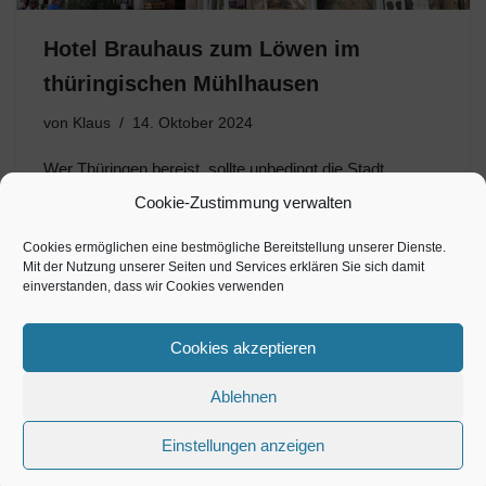
Hotel Brauhaus zum Löwen im
thüringischen Mühlhausen
von
Klaus
14. Oktober 2024
Wer Thüringen bereist, sollte unbedingt die Stadt
Mühlhausen besuchen und wird bestimmt begeistert
Cookie-Zustimmung verwalten
sein von dieser gut erhaltenen und geschichtsträchtigen
mittelalterlichen Reichsstadt. Der historische Stadtkern
Cookies ermöglichen eine bestmögliche Bereitstellung unserer Dienste.
Mit der Nutzung unserer Seiten und Services erklären Sie sich damit
ist ein Kleinod, welches ein Flächendenkmal darstellt. Zu
einverstanden, dass wir Cookies verwenden
entdecken sind…
Cookies akzeptieren
Ablehnen
Einstellungen anzeigen