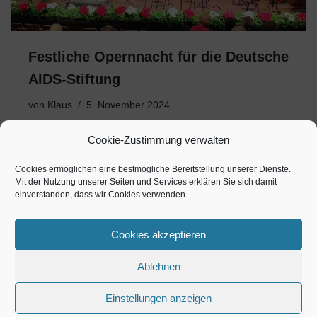
Festliche Opernnacht für die Deutsche
AIDS-Stiftung
von
Klaus
5. November 2024
Die Aids-Gala zählt seit vielen Jahren zu den
Cookie-Zustimmung verwalten
Höhepunkten der Berliner Benefiz-Welt und fand am 2.
November 2024 erstmals als „Festliche Opernnacht“ in
Cookies ermöglichen eine bestmögliche Bereitstellung unserer Dienste.
Mit der Nutzung unserer Seiten und Services erklären Sie sich damit
der Deutschen Oper Berlin statt. Ein brillantes Zeichen
einverstanden, dass wir Cookies verwenden
gesellschaftlicher Solidarität zugunsten der…
Cookies akzeptieren
Ablehnen
Einstellungen anzeigen