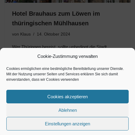
Hotel Brauhaus zum Löwen im
thüringischen Mühlhausen
von
Klaus
14. Oktober 2024
Wer Thüringen bereist, sollte unbedingt die Stadt
Mühlhausen besuchen und wird bestimmt begeistert
Cookie-Zustimmung verwalten
sein von dieser gut erhaltenen und geschichtsträchtigen
mittelalterlichen Reichsstadt. Der historische Stadtkern
Cookies ermöglichen eine bestmögliche Bereitstellung unserer Dienste.
Mit der Nutzung unserer Seiten und Services erklären Sie sich damit
ist ein Kleinod, welches ein Flächendenkmal darstellt. Zu
einverstanden, dass wir Cookies verwenden
entdecken sind…
Cookies akzeptieren
Ablehnen
Einstellungen anzeigen