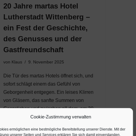
20 Jahre martas Hotel
Lutherstadt Wittenberg –
ein Fest der Geschichte,
des Genusses und der
Gastfreundschaft
von
Klaus
9. November 2025
Die Tür des martas Hotels öffnet sich, und
sofort schlägt einem das Gefühl von
Geborgenheit entgegen. Ein leises Klirren
von Gläsern, das sanfte Summen von
Gesprächen und zwischen all dem, am 30.
Oktober 2025, sein…
Cookie-Zustimmung verwalten
kies ermöglichen eine bestmögliche Bereitstellung unserer Dienste. Mit der
zung unserer Seiten und Services erklären Sie sich damit einverstanden,