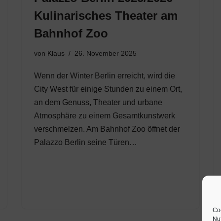
Kulinarisches Theater am
Bahnhof Zoo
von
Klaus
26. November 2025
Wenn der Winter Berlin erreicht, wird die
City West für einige Stunden zu einem Ort,
an dem Genuss, Theater und urbane
Atmosphäre zu einem Gesamtkunstwerk
verschmelzen. Am Bahnhof Zoo öffnet der
Palazzo Berlin seine Türen…
Coo
Nut