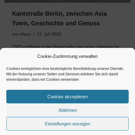
Kantstraße Berlin, zwischen Asia
Town, Geschichte und Genuss
von
Klaus
12. Juli 2025
1923 eröffnete in der Kantstraße das erste chinesische
Restaurant Deutschlands! Wer durch Berlin-
Cookie-Zustimmung verwalten
Charlottenburg flaniert, wird ihr unweigerlich begegnen.
Die Kantstraße ist keine Straße wie jede andere. Sie ist
Cookies ermöglichen eine bestmögliche Bereitstellung unserer Dienste.
Mit der Nutzung unserer Seiten und Services erklären Sie sich damit
Bühne und Spiegelbild, Schmelztiegel und Zeitmaschine.
einverstanden, dass wir Cookies verwenden
Zwischen…
Cookies akzeptieren
Ablehnen
Einstellungen anzeigen