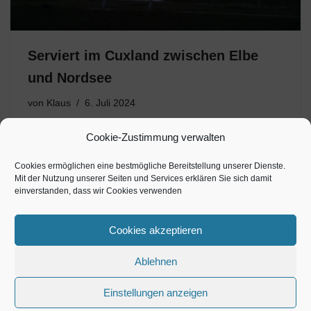
Serviert im Cuxland zwischen Elbe
und Nordsee
von
Klaus
6. Juli 2024
Die Region um Cuxhaven ist auch ein Ziel für Liebhaber
Cookie-Zustimmung verwalten
norddeutscher Kulinarik Gastbeitrag: Ronald Keusch
Um die Stadt Cuxhaven an der Mündung der Elbe in die
Cookies ermöglichen eine bestmögliche Bereitstellung unserer Dienste.
Mit der Nutzung unserer Seiten und Services erklären Sie sich damit
Nordsee kulinarisch zu entdecken, steht am Anfang als
einverstanden, dass wir Cookies verwenden
Pflichtprogramm…
Cookies akzeptieren
Ablehnen
Einstellungen anzeigen