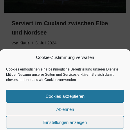
Serviert im Cuxland zwischen Elbe
und Nordsee
von
Klaus
6. Juli 2024
Die Region um Cuxhaven ist auch ein Ziel für Liebhaber
Cookie-Zustimmung verwalten
norddeutscher Kulinarik Gastbeitrag: Ronald Keusch
Um die Stadt Cuxhaven an der Mündung der Elbe in die
Cookies ermöglichen eine bestmögliche Bereitstellung unserer Dienste.
Mit der Nutzung unserer Seiten und Services erklären Sie sich damit
Nordsee kulinarisch zu entdecken, steht am Anfang als
einverstanden, dass wir Cookies verwenden
Pflichtprogramm…
Cookies akzeptieren
Ablehnen
Einstellungen anzeigen