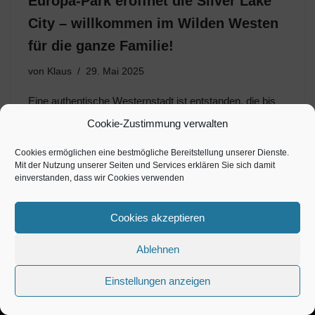
Europa-Park eröffnet die Silver Lake
City – willkommen im Wilden Westen
für die ganze Familie!
von
Klaus
29. Mai 2025
Eine authentische Westernstadt ist entstanden, die bis
2026 noch weiter ausgebaut wird
Cookie-Zustimmung verwalten
Cookies ermöglichen eine bestmögliche Bereitstellung unserer Dienste.
Mit der Nutzung unserer Seiten und Services erklären Sie sich damit
einverstanden, dass wir Cookies verwenden
Cookies akzeptieren
Ablehnen
Einstellungen anzeigen