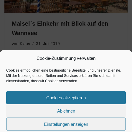
Maisel´s Einkehr mit Blick auf den
Wannsee
von
Klaus
31. Juli 2019
MAISELS EINKEHR MIT BLICK AUF DEN WANNSEE
Cookie-Zustimmung verwalten
Die Uferpromenade in Berlin Kladow ist nicht nur
bekannt wegen der stündlich an- und ablegenden
Cookies ermöglichen eine bestmögliche Bereitstellung unserer Dienste.
Mit der Nutzung unserer Seiten und Services erklären Sie sich damit
Wannsee- Kladow Fähre, sondern auch wegen ihrer
einverstanden, dass wir Cookies verwenden
Vielfalt der gastronomischen Einrichtungen mit Blick…
Cookies akzeptieren
Ablehnen
Einstellungen anzeigen