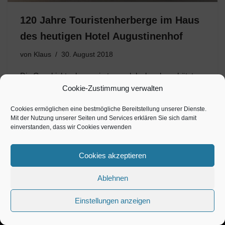
120 Jahre Touristenherberge im Haus
des heutigen Hotel Augustinenhof
von
Klaus
30. August 2018
Die Geschichte des sanierten und denkmalgeschützten
Altberliner Ziegelbaus reicht bis in das Jahr 1868 zurück.
Cookie-Zustimmung verwalten
Schon 30 Jahre später im Jahr 1898 wurde ein
Cookies ermöglichen eine bestmögliche Bereitstellung unserer Dienste.
einfaches Touristenhotel eröffnet um dem schon damals
Mit der Nutzung unserer Seiten und Services erklären Sie sich damit
aufkommenden touristischen Gästeströmen gerecht…
einverstanden, dass wir Cookies verwenden
Cookies akzeptieren
Ablehnen
Einstellungen anzeigen