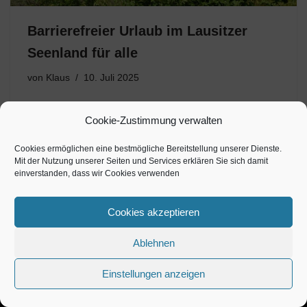
Barrierefreier Urlaub im Lausitzer
Seenland für alle
von
Klaus
10. Juli 2025
Ein Ort für alle, voller Freiheit, Natur und Erlebnisse. Wer
Cookie-Zustimmung verwalten
das Lausitzer Seenland besucht, merkt schnell: Diese
Region will nicht einfach nur gefallen. Sie will begeistern.
Cookies ermöglichen eine bestmögliche Bereitstellung unserer Dienste.
Mit Weite. Mit Wasser. Mit Ideen. Und vor allem…
Mit der Nutzung unserer Seiten und Services erklären Sie sich damit
einverstanden, dass wir Cookies verwenden
Cookies akzeptieren
Ablehnen
Einstellungen anzeigen