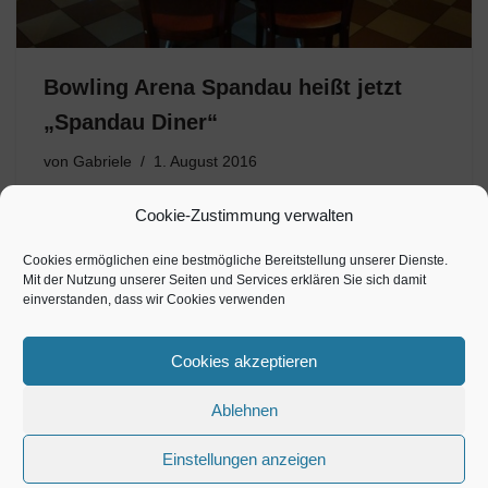
Bowling Arena Spandau heißt jetzt
„Spandau Diner“
von
Gabriele
1. August 2016
Neuer Name bei gleichbleibender Qualität und weiterhin
Cookie-Zustimmung verwalten
gutem Service! In Spandau bleibt alles beim Alten. Das
betrifft den sehr guten und persönlichen Service des
Cookies ermöglichen eine bestmögliche Bereitstellung unserer Dienste.
Mit der Nutzung unserer Seiten und Services erklären Sie sich damit
Personals und die weiterhin gleichbleibende Qualität bei
einverstanden, dass wir Cookies verwenden
Speisen und Getränken in der SPANDAU…
Cookies akzeptieren
Ablehnen
Einstellungen anzeigen